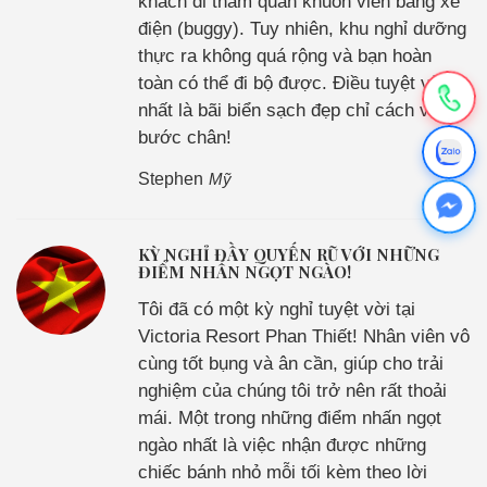
khách đi tham quan khuôn viên bằng xe
điện (buggy). Tuy nhiên, khu nghỉ dưỡng
thực ra không quá rộng và bạn hoàn
toàn có thể đi bộ được. Điều tuyệt vời
nhất là bãi biển sạch đẹp chỉ cách vài
bước chân!
Stephen
Mỹ
KỲ NGHỈ ĐẦY QUYẾN RŨ VỚI NHỮNG
ĐIỂM NHẤN NGỌT NGÀO!
Tôi đã có một kỳ nghỉ tuyệt vời tại
Victoria Resort Phan Thiết! Nhân viên vô
cùng tốt bụng và ân cần, giúp cho trải
nghiệm của chúng tôi trở nên rất thoải
mái. Một trong những điểm nhấn ngọt
ngào nhất là việc nhận được những
chiếc bánh nhỏ mỗi tối kèm theo lời