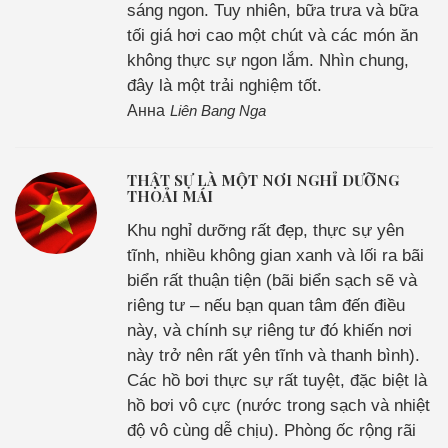
sáng ngon. Tuy nhiên, bữa trưa và bữa
tối giá hơi cao một chút và các món ăn
không thực sự ngon lắm. Nhìn chung,
đây là một trải nghiệm tốt.
Анна
Liên Bang Nga
THẬT SỰ LÀ MỘT NƠI NGHỈ DƯỠNG
THOẢI MÁI
Khu nghỉ dưỡng rất đẹp, thực sự yên
tĩnh, nhiều không gian xanh và lối ra bãi
biển rất thuận tiện (bãi biển sạch sẽ và
riêng tư – nếu bạn quan tâm đến điều
này, và chính sự riêng tư đó khiến nơi
này trở nên rất yên tĩnh và thanh bình).
Các hồ bơi thực sự rất tuyệt, đặc biệt là
hồ bơi vô cực (nước trong sạch và nhiệt
độ vô cùng dễ chịu). Phòng ốc rộng rãi