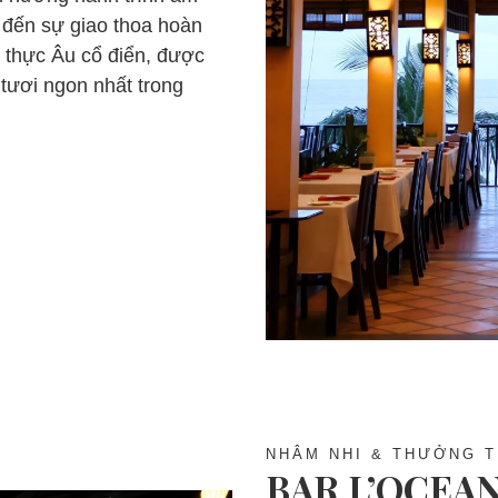
 đến sự giao thoa hoàn
 thực Âu cổ điển, được
tươi ngon nhất trong
NHÂM NHI & THƯỞNG 
BAR L’OCEA