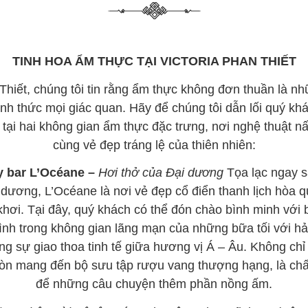
TINH HOA ẨM THỰC TẠI VICTORIA PHAN THIẾT
 Thiết, chúng tôi tin rằng ẩm thực không đơn thuần là n
nh thức mọi giác quan. Hãy để chúng tôi dẫn lối quý k
tế tại hai không gian ẩm thực đặc trưng, nơi nghệ thuật 
cùng vẻ đẹp tráng lệ của thiên nhiên:
 bar L’Océane –
Hơi thở của Đại dương
Tọa lạc ngay s
 dương, L’Océane là nơi vẻ đẹp cổ điển thanh lịch hòa 
khơi. Tại đây, quý khách có thể đón chào bình minh vớ
nh trong không gian lãng mạn của những bữa tối với h
ng sự giao thoa tinh tế giữa hương vị Á – Âu. Không chỉ
còn mang đến bộ sưu tập rượu vang thượng hạng, là chấ
để những câu chuyện thêm phần nồng ấm.