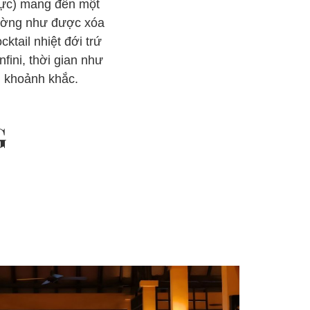
 cực) mang đến một
dường như được xóa
ktail nhiệt đới trứ
ini, thời gian như
g khoảnh khắc.
G