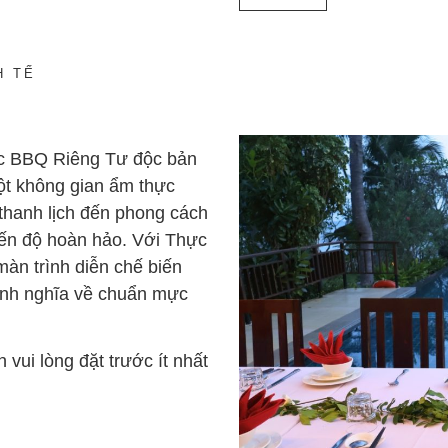
H TẾ
iệc BBQ Riêng Tư độc bản
một không gian ẩm thực
í thanh lịch đến phong cách
đến độ hoàn hảo. Với Thực
àn trình diễn chế biến
 định nghĩa về chuẩn mực
vui lòng đặt trước ít nhất