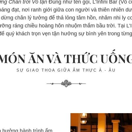
ng Chân trời Vô tận
Đúng như tên gọi, L’Infini Bar (Vô
áng đạt, nơi ranh giới giữa con người và thiên nhiên 
dừng chân lý tưởng để thả lỏng tâm hồn, nhâm nhi ly coc
ỡng ráng chiều hoàng hôn nhuộm thắm bầu trời. Tại L’Inf
ể quý khách trọn vẹn tận hưởng sự bình yên trong từn
MÓN ĂN VÀ THỨC UỐN
SỰ GIAO THOA GIỮA ẨM THỰC Á - ÂU
ận hưởng hành trình ẩm