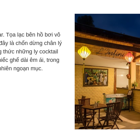
ar. Tọa lạc bên hồ bơi vô
 đây là chốn dừng chân lý
 thức những ly cocktail
iếc ghế dài êm ái, trong
 nhiên ngoạn mục.