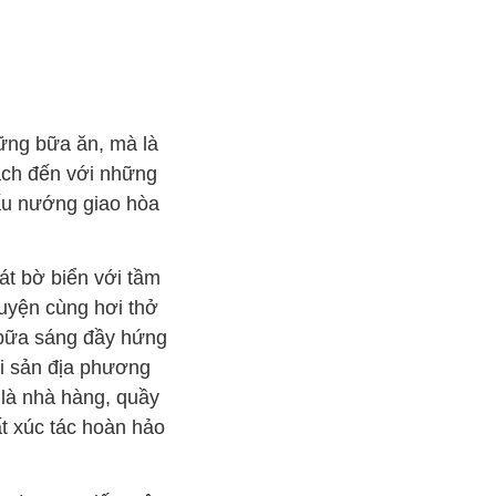
hững bữa ăn, mà là
hách đến với những
nấu nướng giao hòa
át bờ biển với tầm
quyện cùng hơi thở
i bữa sáng đầy hứng
ải sản địa phương
 là nhà hàng, quầy
t xúc tác hoàn hảo