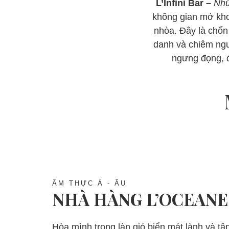
L’Infini Bar –
Nhữ
không gian mở kho
nhòa. Đây là chốn 
danh và chiêm ngư
ngưng đọng, đ
ẨM THỰC Á - ÂU
NHÀ HÀNG L’OCEANE
Hòa mình trong làn gió biển mát lành và t