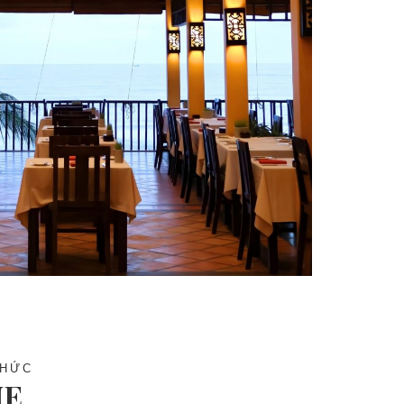
THỨC
NE