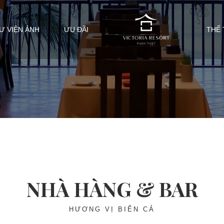
Ư VIỆN ẢNH
ƯU ĐÃI
THỂ 
NHÀ HÀNG & BAR
HƯƠNG VỊ BIỂN CẢ