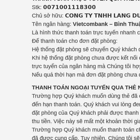
Stk: 𝟬𝟬𝟳𝟭𝟬𝟬𝟭𝟭𝟭𝟴𝟯𝟬𝟬
Chủ sở hữu: 𝗖𝗢𝗡𝗚 𝗧𝗬 𝗧𝗡𝗛𝗛 𝗟𝗔𝗡𝗚 𝗗𝗨 
Tên ngân hàng:
Vietcombank – Bình Thu
Là hình thức thanh toán trực tuyến nhanh 
Để thanh toán cho đơn đặt phòng:
Hệ thống đặt phòng sẽ chuyển Quý khách đ
Khi hệ thống đặt phòng chưa được kết nối 
trực tuyến của ngân hàng mà Chúng tôi hợ
Nếu quá thời hạn mà đơn đặt phòng chưa 
THANH TOÁN NGOẠI TUYẾN QUA THẺ 
Trường hợp Quý khách muốn dùng thẻ đã cun
đến hạn thanh toán. Quý khách vui lòng đe
đặt phòng của Quý khách phải được thanh t
thu tiền. Việc này sẽ mất một khoản thời g
Trường hợp Quý khách muốn thanh toán cho 
đã được cung cấp. Tuy nhiên, Chúng tôi sẽ