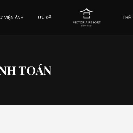
Ư VIỆN ẢNH
ƯU ĐÃI
THỂ 
ANH TOÁN